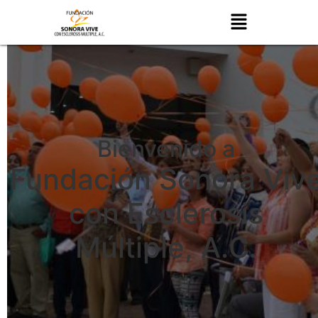
Bienvenido a
Fundación Sonora Viv
con Esclerosis
Múltiple, A.C.