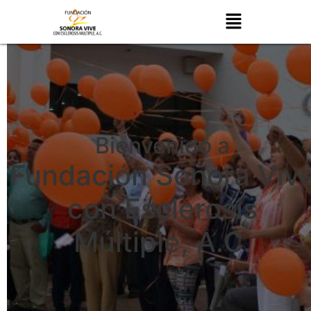
Bienvenido a
Fundación Sonora Viv
con Esclerosis
Múltiple, A.C.