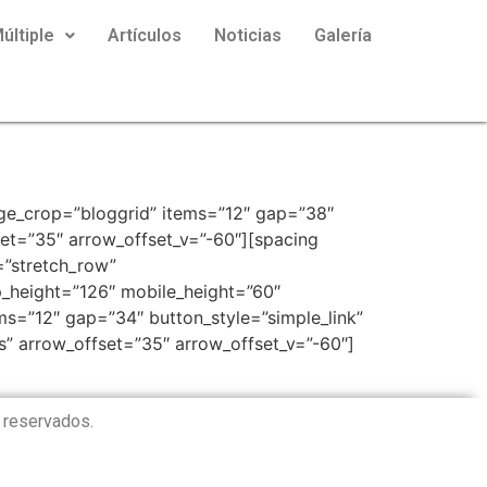
últiple
Artículos
Noticias
Galería
ge_crop=”bloggrid” items=”12″ gap=”38″
set=”35″ arrow_offset_v=”-60″][spacing
=”stretch_row”
_height=”126″ mobile_height=”60″
s=”12″ gap=”34″ button_style=”simple_link”
s” arrow_offset=”35″ arrow_offset_v=”-60″]
 reservados.