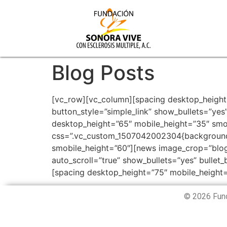
Blog Posts
[vc_row][vc_column][spacing desktop_height
button_style=”simple_link” show_bullets=”yes
desktop_height=”65″ mobile_height=”35″ smob
css=”.vc_custom_1507042002304{background-c
smobile_height=”60″][news image_crop=”blog
auto_scroll=”true” show_bullets=”yes” bullet
[spacing desktop_height=”75″ mobile_height
© 2026 Fund