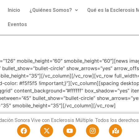
Inicio
¿Quiénes Somos?
Qué es la Esclerosis M
Eventos
=”126″ mobile_height=”60″ smobile_height=”60″][news ima
” bullet_show=”bullet-circle” show_arrows=”yes” arrow_off
ile_height=”35″][/vc_column][/vc_row][vc_row full_width
olor: #f5f5f5 !important;}”][vc_column][spacing desktop
grid” content_background=”#ffffff” box_shadow=”yes” item
_between=”45″ bullet_show=”bullet-circle” show_arrows=”ye
=”35″ smobile_height=”35″][/vc_column][/vc_row]
ación Sonora Vive con Esclerosis Múltiple. Todos los derechos