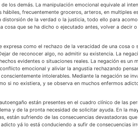
 la de los demás. La manipulación emocional equivale al inte
 hábiles, frecuentemente groceros, arteros, en multiples esc
con distorsión de la verdad o la justicia, todo ello para acomo
na cosa que se ha dicho o ejecutado antes, volver a decir o 
e expresa como el rechazo de la veracidad de una cosa o si
Dejar de reconocer algo, no admitir su existencia. La nega
ga hechos evidentes o situaciones reales. La negación es u
 conflicto emocional y aliviar la angustia rechazando pens
n conscientemente intolerables. Mediante la negación se i
como si no existiera, y se observa en muchos enfermos adict
 autoengaño están presentes en el cuadro clínico de las pers
ema y de la pronta necesidad de solicitar ayuda. En la ma
as, están sufriendo de las consecuencias devastadoras que
o adicto yá lo está conduciendo a sufir de consecuencias 