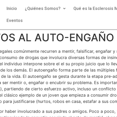
Inicio
¿Quiénes Somos?
Qué es la Esclerosis M
Eventos
TOS AL AUTO-ENGAÑO
legales comúnmente recurren a mentir, falsificar, engañar 
el consumo de drogas que involucra diversas formas de insi
l individuo interpone sobre el el su propio juicio que lo 
a de los demás. El autoengaño forma parte de las múltiples
de la vida. El autoengaño se gesta durante la etapa pre-adi
 ser mentir o, engañar o encubrir su problema. Es importa
, partiendo de cierto esfuerzo activo, incluso un conflict
el clásico ejemplo de un joven que empieza a consumir dro
o para justificarse (hurtos, robos en casa, estafar a sus c
re por haber involucrado a sus padres o amigos. Poco a poc