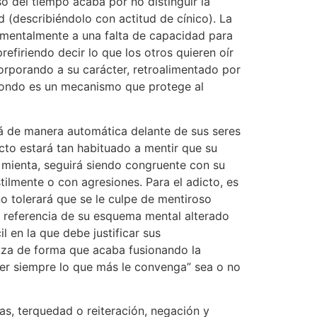
o del tiempo acaba por no distinguir la
d (describiéndolo con actitud de cínico). La
damentalmente a una falta de capacidad para
efiriendo decir lo que los otros quieren oír
corporando a su carácter, retroalimentado por
l fondo es un mecanismo que protege al
á de manera automática delante de sus seres
cto estará tan habituado a mentir que su
e mienta, seguirá siendo congruente con su
tilmente o con agresiones. Para el adicto, es
o tolerará que se le culpe de mentiroso
e referencia de su esquema mental alterado
l en la que debe justificar sus
riza de forma que acaba fusionando la
der siempre lo que más le convenga” sea o no
as, terquedad o reiteración, negación y