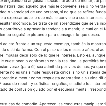
xtinguiendo la angustia asociada al acto de mentir), al pas
oda naturalidad aquello que más le conviene, sea o no verda
idad o veracidad de una persona, si no que se refiere fun
e a expresar aquello que más le conviene a sus intereses, pr
resultar incómoda. Se trata de un aprendizaje que se va in
o contribuye a agravar la tendencia a mentir, la cual en e
 tiempo seguirá explotando para conseguir lo que desea.
l adicto frente a un supuesto enemigo, también la mostrar
 de distinta forma. Con el paso de los meses o años, el adi
e impulsa decir solo de lo que le interesa. Esto es, aunqu
 cuestionan o confrontan con la realidad, la percibirá hos
sión veraz (para él) sea admitida por vlos demás, ya que n
dente no es una simple respuesta cínica, sino un sistema d
aprende a mentir como respuesta adaptativa a su vida difíci
base de repetir y sofisticar engaños, el adicto los interio
estado de confusión guiado por el esquema mental: “respon
erísticas de comodín. Aparecen las conductas manipulatori