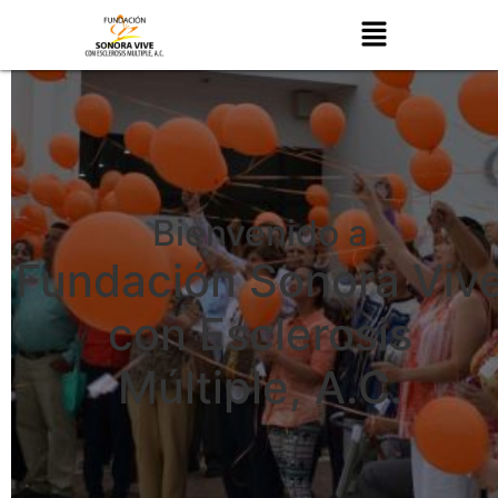
Bienvenido a
Fundación Sonora Viv
con Esclerosis
Múltiple, A.C.