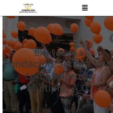
Bienvenido a
Fundación Sonora Viv
con Esclerosis
Múltiple, A.C.