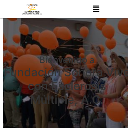
Bienvenido a
Fundación Sonora Viv
con Esclerosis
Múltiple, A.C.