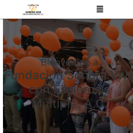
Bienvenido a
Fundación Sonora Viv
con Esclerosis
Múltiple, A.C.