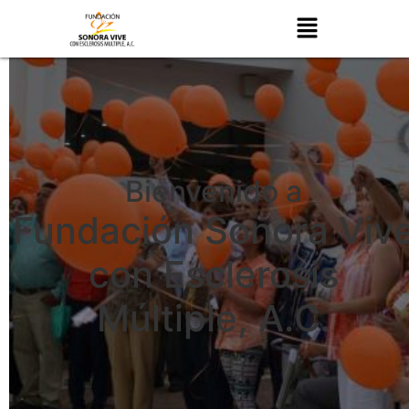
Bienvenido a
Fundación Sonora Viv
con Esclerosis
Múltiple, A.C.