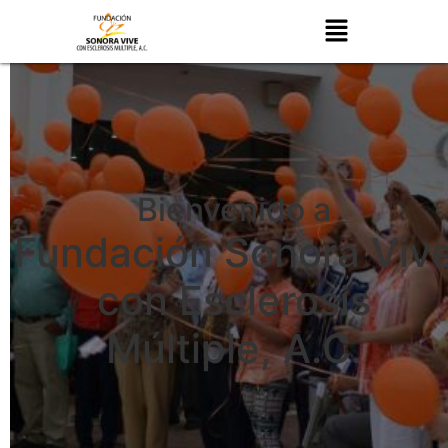
Bienvenido a
Fundación Sonora Viv
con Esclerosis
Múltiple, A.C.