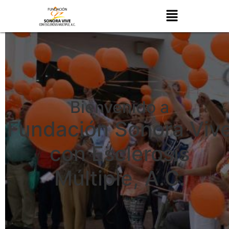
Bienvenido a
Fundación Sonora Viv
con Esclerosis
Múltiple, A.C.