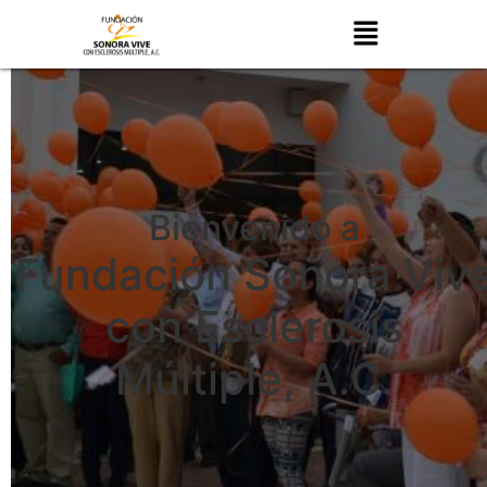
Bienvenido a
Fundación Sonora Viv
con Esclerosis
Múltiple, A.C.