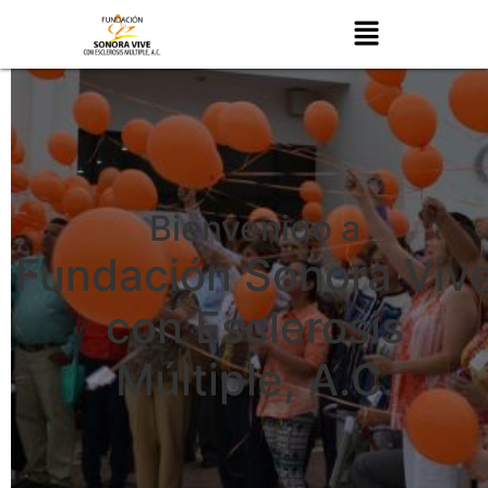
Bienvenido a
Fundación Sonora Viv
con Esclerosis
Múltiple, A.C.