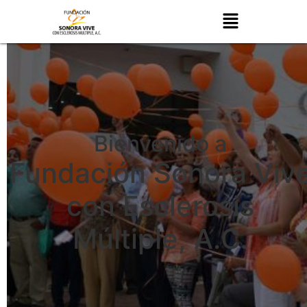
Bienvenido a
Fundación Sonora Viv
con Esclerosis
Múltiple, A.C.