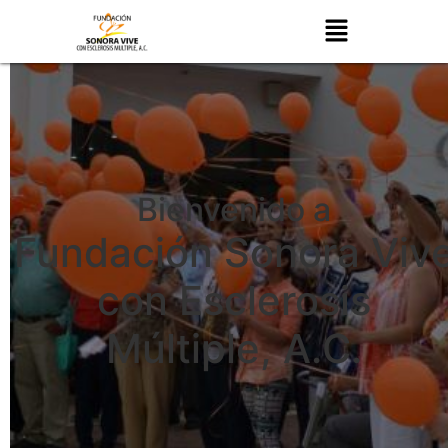
Bienvenido a
Fundación Sonora Viv
con Esclerosis
Múltiple, A.C.