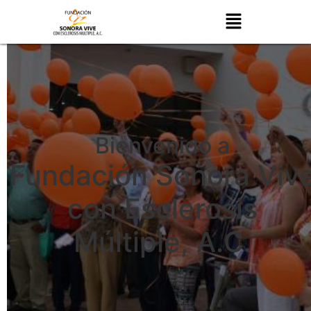
Bienvenido a
Fundación Sonora Viv
con Esclerosis
Múltiple, A.C.