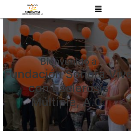
Bienvenido a
Fundación Sonora Viv
con Esclerosis
Múltiple, A.C.