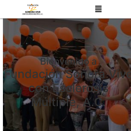
Bienvenido a
Fundación Sonora Viv
con Esclerosis
Múltiple, A.C.