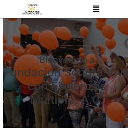
Bienvenido a
Fundación Sonora Viv
con Esclerosis
Múltiple, A.C.