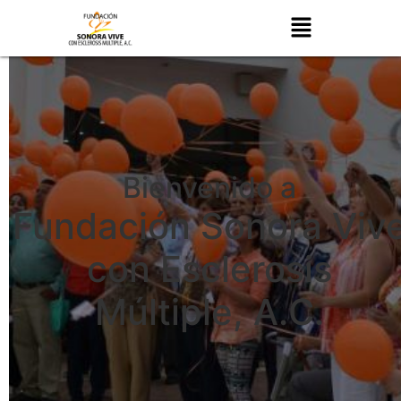
Bienvenido a
Fundación Sonora Viv
con Esclerosis
Múltiple, A.C.