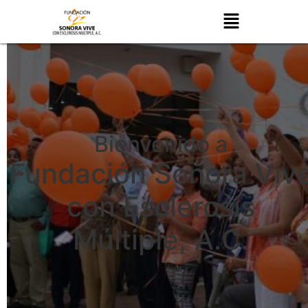
Bienvenido a
Fundación Sonora Viv
con Esclerosis
Múltiple, A.C.