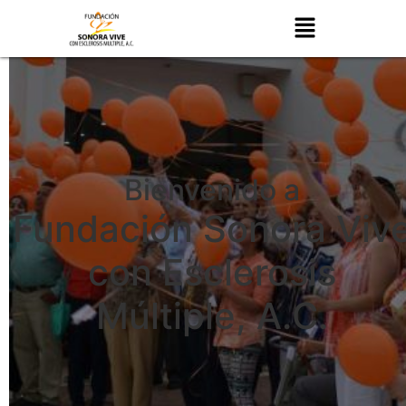
Bienvenido a
Fundación Sonora Viv
con Esclerosis
Múltiple, A.C.