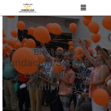
Bienvenido a
Fundación Sonora Viv
con Esclerosis
Múltiple, A.C.