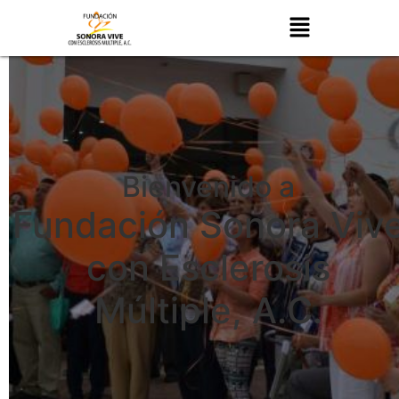
Bienvenido a
Fundación Sonora Viv
con Esclerosis
Múltiple, A.C.