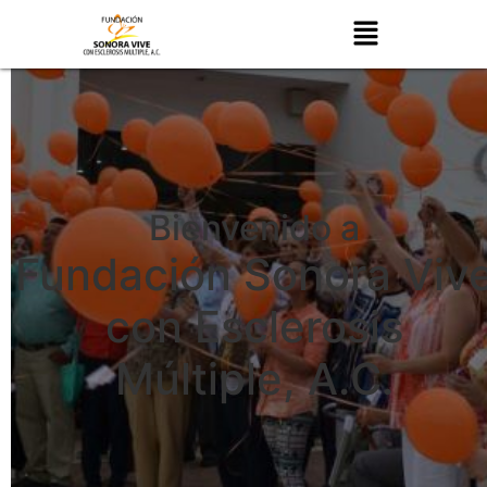
Bienvenido a
Fundación Sonora Viv
con Esclerosis
Múltiple, A.C.