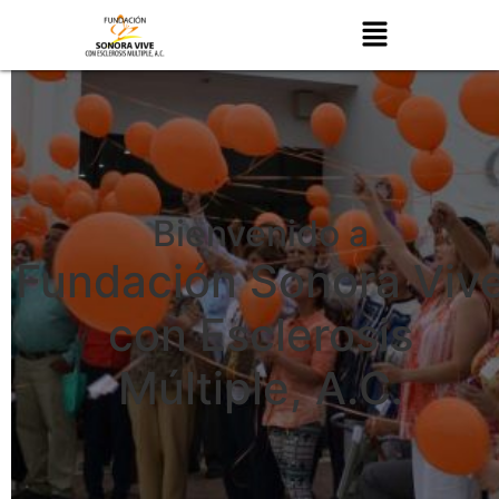
Bienvenido a
Fundación Sonora Viv
con Esclerosis
Múltiple, A.C.