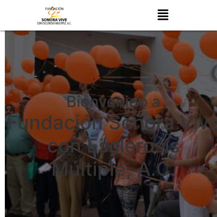
Bienvenido a
Fundación Sonora Viv
con Esclerosis
Múltiple, A.C.