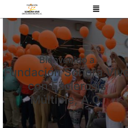
Bienvenido a
Fundación Sonora Viv
con Esclerosis
Múltiple, A.C.