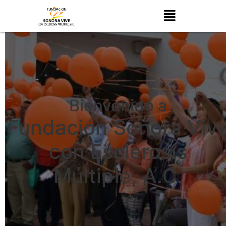
Bienvenido a
Fundación Sonora Viv
con Esclerosis
Múltiple, A.C.