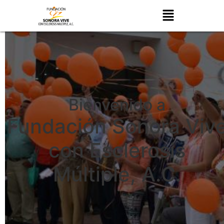
Bienvenido a
Fundación Sonora Viv
con Esclerosis
Múltiple, A.C.